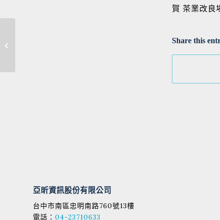
賀 茶業改良
賀 平鎮高中 採購智慧校
Share this ent
園行政整合系統
亞昕資訊股份有限公司
台中市南區忠明南路760號13樓
電話：
04-23710633