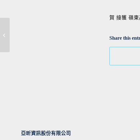
賀 接獲 嶺
賀 接獲 土城高中 選課系
統及點名、社團管理系
Share this ent
統 採購
亞昕資訊股份有限公司