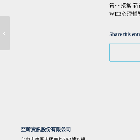
賀~~接獲 
WEB心理輔
賀｜接獲 卓蘭高中 學習
Share this ent
預警模組系統
亞昕資訊股份有限公司
台中市南區忠明南路760號13樓