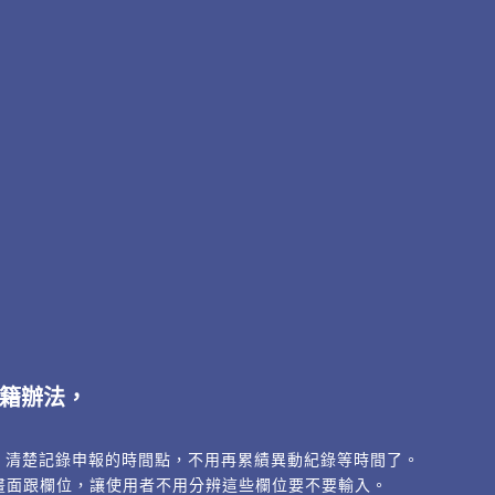
籍辦法，
點，清楚記錄申報的時間點，不用再累績異動紀錄等時間了。
應畫面跟欄位，讓使用者不用分辨這些欄位要不要輸入。