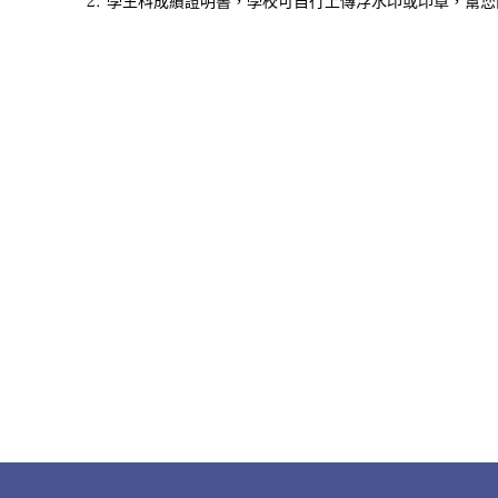
學生科成績證明書，學校可自行上傳浮水印或印章，幫您